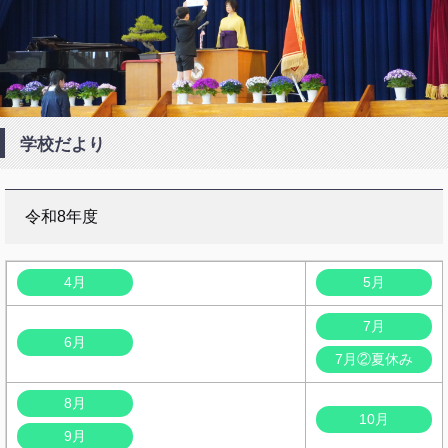
学校だより
令和8年度
4月
5月
7月
6月
7月②夏休み
8月
10月
9月