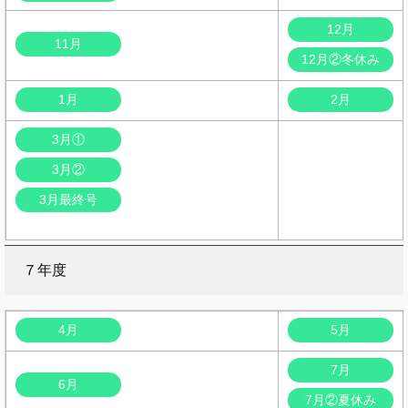
12月
11月
12月②冬休み
1月
2月
3月①
3月②
3月最終号
７年度
4月
5月
7月
6月
7月②夏休み