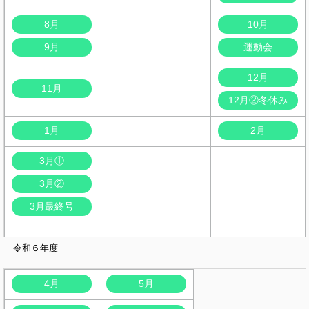
8月
10月
9月
運動会
12月
11月
12月②冬休み
1月
2月
3月①
3月②
3月最終号
令和６年度
4月
5月