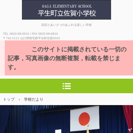
平生町立佐賀小学校
笑顔とあいさつのあふれる楽しい学校
TEL 0820-58-0024 / FAX 0820-58-0810
〒742-1111 山口県熊毛郡平生町佐賀2020
このサイトに掲載されている一切の
記事，写真画像の無断複製，転載を禁じま
す。
トップ
›
学校だより