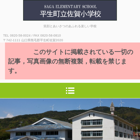
平生町立佐賀小学校
笑顔とあいさつのあふれる楽しい学校
TEL 0820-58-0024 / FAX 0820-58-0810
〒742-1111 山口県熊毛郡平生町佐賀2020
このサイトに掲載されている一切の
記事，写真画像の無断複製，転載を禁じま
す。