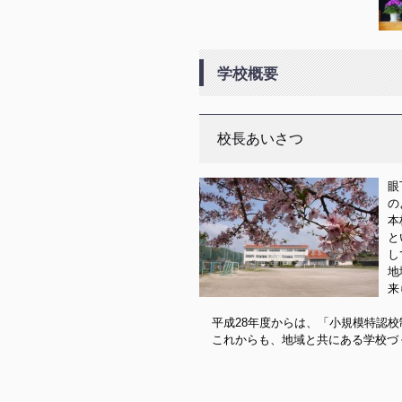
学校概要
校長あいさつ
眼
の
本
と
し
地
来
平成28年度からは、「小規模特認
これからも、地域と共にある学校づ