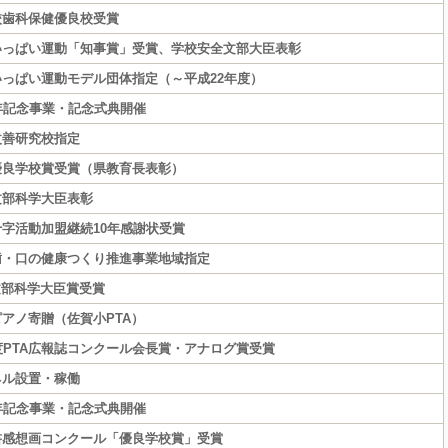
校歯科保健優良校受賞
いっぱい運動「知事賞」受賞、学校安全文部大臣表彰
っぱい運動モデル団体指定（～平成22年度）
年記念事業・記念式典開催
改善研究校指定
優良学校賞受賞（県教育長表彰）
文部科学大臣表彰
字活動加盟継続10年感謝状受賞
歯・口の健康つくり推進事業地域指定
文部科学大臣賞受賞
アノ寄贈（佐賀小PTA）
度PTA広報誌コンクール会長賞・アナログ賞受賞
ネル設置・稼働
年記念事業・記念式典開催
書感想画コンクール「優良学校賞」受賞