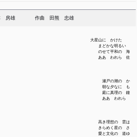
房雄 作曲 田熊 忠雄
星山に かけた
まどかな明るい
 のせて平和の 海
 ああ われら 佐
瀬戸の潮の か
 朝な夕なに も
 庭に真理の 鐘
 ああ われら
き理想の 雲は
きらめく星の さ
 愛と文化の 道ゆ