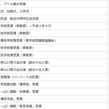
工、プール開き実施
校式、始業式、入学式
完成、統合25周年記念式典
良学校受賞（県教委）～平成２年９月
優良学校受賞（県教委）
文優良学校賞受賞（県学校図書館協議会）
優良学校賞受賞（県教委）
優良学校賞受賞（県教委）
転車山口県大会出場（総合６位入賞）
転車山口県大会出場（総合６位入賞）
教室整備（パソコン５台設置）
教育実践活動「優秀校」受賞
いっぱい運動「知事賞」受賞
「優良学校」受賞
いっぱい運動「教育長賞」受賞