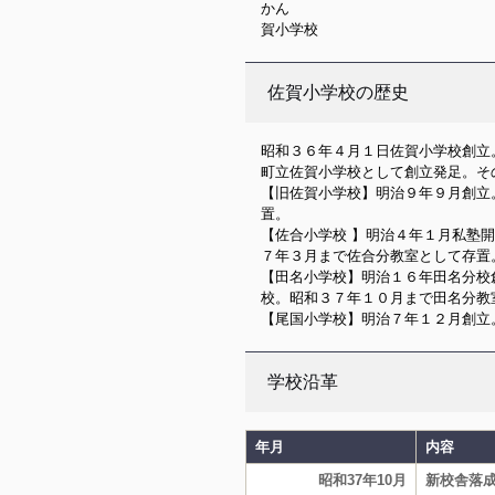
かん 
賀小学校
佐賀小学校の歴史
昭和３６年４月１日佐賀小学校創立
町立佐賀小学校として創立発足。そ
【旧佐賀小学校】明治９年９月創立
置。
【佐合小学校 】明治４年１月私塾
７年３月まで佐合分教室として存置
【田名小学校】明治１６年田名分校
校。昭和３７年１０月まで田名分教
【尾国小学校】明治７年１２月創立
学校沿革
年月
内容
昭和37年10月
新校舎落