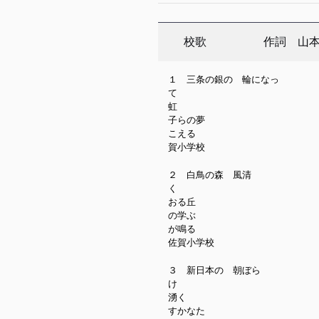
校歌 作詞 山本 
１ 三条の銀の 輪になっ
て 大
虹 
子らの夢
こえる
賀小学校
２ 白鳥の森 風清
く 
おる丘
の学ぶ
が鳴る
佐賀小学校
３ 新日本の 朝ぼら
け 高
湧く 
すかなた