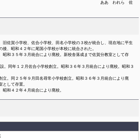
ああ われら 佐
。旧佐賀小学校、佐合小学校、田名小学校の３校が統合し、現在地に平生
の後、昭和４２年に尾国小学校が本校に統合された。
。昭和３５年３月統合により廃校。新校舎落成まで佐賀分教室として存
開設。同年１２月佐合小学校創立。昭和３６年３月統合により廃校。昭和３
。
創立。同２５年９月田名尋常小学校創立。昭和３６年３月統合により廃
室として存置。
。昭和４２年４月統合により廃校。
成