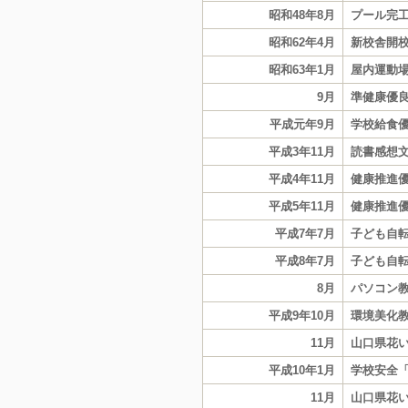
昭和48年8月
プール完
昭和62年4月
新校舎開
昭和63年1月
屋内運動場
9月
準健康優
平成元年9月
学校給食
平成3年11月
読書感想
平成4年11月
健康推進
平成5年11月
健康推進
平成7年7月
子ども自
平成8年7月
子ども自
8月
パソコン
平成9年10月
環境美化
11月
山口県花
平成10年1月
学校安全
11月
山口県花