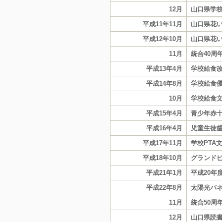
12月
山口県学
平成11年11月
山口県花
平成12年10月
山口県花い
11月
統合40周
平成13年4月
学校給食
平成14年8月
学校給食
10月
学校給食
平成15年4月
青少年赤十
平成16年4月
児童生徒
平成17年11月
学校PTA
平成18年10月
グランドピ
平成21年1月
平成20年
平成22年8月
太陽光パ
11月
統合50周
12月
山口県読